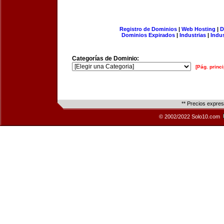
Registro de Dominios
|
Web Hosting
|
D
Dominios Expirados
|
Industrias
|
Indu
Categorías de Dominio:
[Pág. princi
** Precios expre
© 2002/2022 Solo10.com