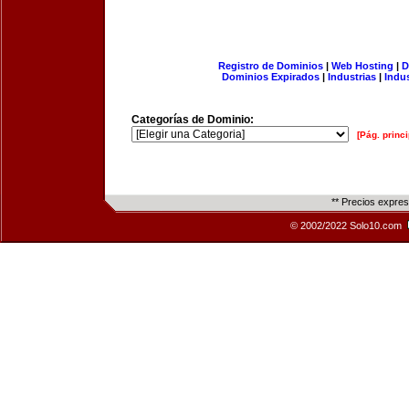
Registro de Dominios
|
Web Hosting
|
D
Dominios Expirados
|
Industrias
|
Indu
Categorías de Dominio:
[Pág. princi
** Precios expre
© 2002/2022 Solo10.com