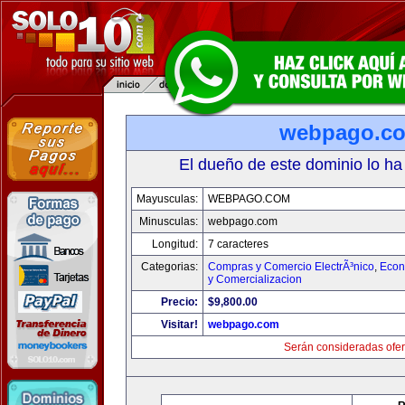
webpago.c
El dueño de este dominio lo ha
Mayusculas:
WEBPAGO.COM
Minusculas:
webpago.com
Longitud:
7 caracteres
Categorias:
Compras y Comercio ElectrÃ³nico
,
Econ
y Comercializacion
Precio:
$9,800.00
Visitar!
webpago.com
Serán consideradas ofer