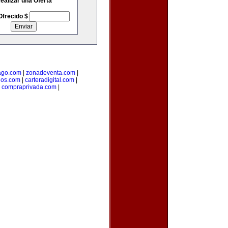
ealizar una Oferta
Ofrecido $
go.com
|
zonadeventa.com
|
dos.com
|
carteradigital.com
|
|
compraprivada.com
|